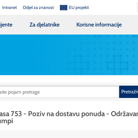
Intranet
Odjel za znanost
EU projekti
ijente
Za djelatnike
Korisne informacije
Pretraži
asa 753 - Poziv na dostavu ponuda - Održava
umpi