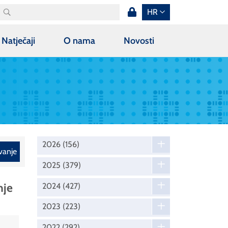
HR
Natječaji
O nama
Novosti
2026
(156)
vanje
2025
(379)
nje
2024
(427)
2023
(223)
2022
(292)