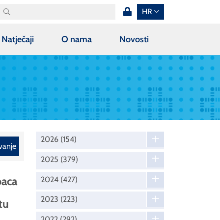
HR
Natječaji
O nama
Novosti
2026
(154)
vanje
2025
(379)
paca
2024
(427)
2023
(223)
tu
2022
(292)