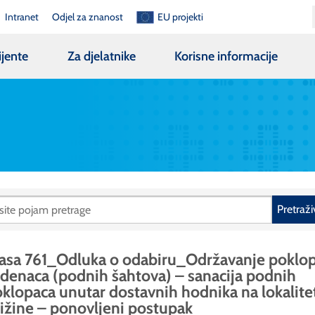
Intranet
Odjel za znanost
EU projekti
ijente
Za djelatnike
Korisne informacije
Pretraži
asa 761_Odluka o odabiru_Održavanje poklo
zdenaca (podnih šahtova) – sanacija podnih
klopaca unutar dostavnih hodnika na lokalite
ižine – ponovljeni postupak