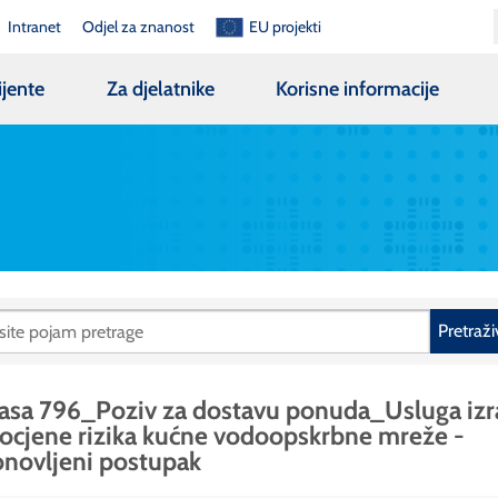
Intranet
Odjel za znanost
EU projekti
ijente
Za djelatnike
Korisne informacije
Pretraži
asa 796_Poziv za dostavu ponuda_Usluga iz
ocjene rizika kućne vodoopskrbne mreže -
novljeni postupak