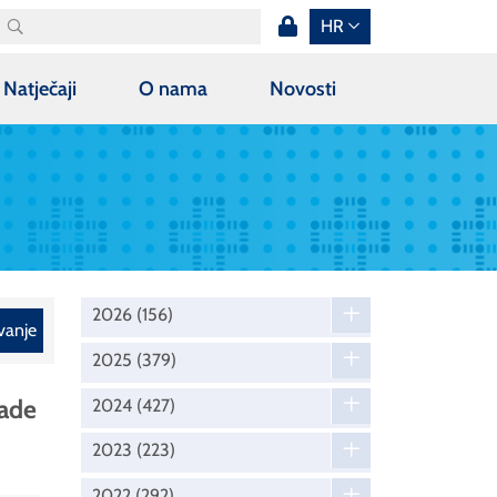
HR
Natječaji
O nama
Novosti
2026
(156)
vanje
2025
(379)
rade
2024
(427)
2023
(223)
2022
(292)