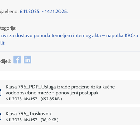
javljeno:
6.11.2025. - 14.11.2025.
tegorija:
zivi za dostavu ponuda temeljem internog akta – naputka KBC-a
lit
ijeli:
Klasa 796_PDP_Usluga izrade procjene rizika kućne
vodoopskrbne mreže - ponovljeni postupak
6.11.2025. 14:41:57
692,85 KB
Klasa 796_Troškovnik
6.11.2025. 14:41:57
36,19 KB