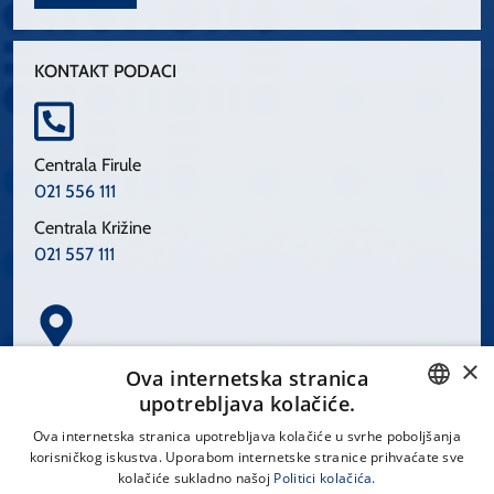
KONTAKT PODACI
Centrala Firule
021 556 111
Centrala Križine
021 557 111
×
Spinčićeva 1, 21000 Split
Ova internetska stranica
Hrvatska
upotrebljava kolačiće.
CROATIAN
Ova internetska stranica upotrebljava kolačiće u svrhe poboljšanja
korisničkog iskustva. Uporabom internetske stranice prihvaćate sve
ENGLISH
kolačiće sukladno našoj
Politici kolačića.
office@kbsplit.hr