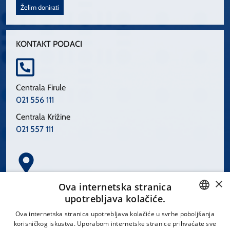
Želim donirati
KONTAKT PODACI
Centrala Firule
021 556 111
Centrala Križine
021 557 111
×
Spinčićeva 1, 21000 Split
Ova internetska stranica
Hrvatska
upotrebljava kolačiće.
CROATIAN
Ova internetska stranica upotrebljava kolačiće u svrhe poboljšanja
korisničkog iskustva. Uporabom internetske stranice prihvaćate sve
ENGLISH