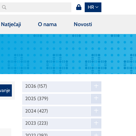
HR
Natječaji
O nama
Novosti
2026
(157)
vanje
2025
(379)
2024
(427)
2023
(223)
2022
(292)