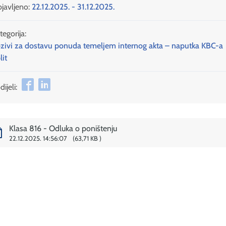
javljeno:
22.12.2025. - 31.12.2025.
tegorija:
zivi za dostavu ponuda temeljem internog akta – naputka KBC-a
lit
ijeli:
Klasa 816 - Odluka o poništenju
22.12.2025. 14:56:07
63,71 KB