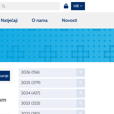
HR
Natječaji
O nama
Novosti
2026
(156)
vanje
2025
(379)
e
2024
(427)
nom
2023
(223)
2022
(292)