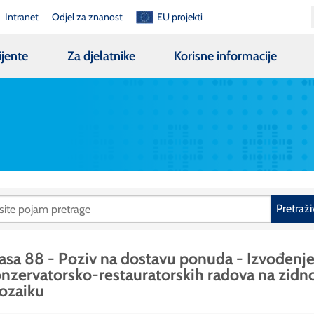
Intranet
Odjel za znanost
EU projekti
ijente
Za djelatnike
Korisne informacije
Pretraži
asa 88 - Poziv na dostavu ponuda - Izvođenj
nzervatorsko-restauratorskih radova na zid
ozaiku