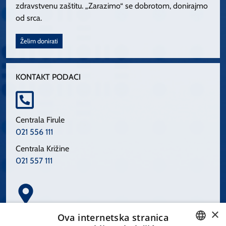
zdravstvenu zaštitu. „Zarazimo“ se dobrotom, donirajmo
od srca.
Želim donirati
KONTAKT PODACI
Centrala Firule
021 556 111
Centrala Križine
021 557 111
×
Spinčićeva 1, 21000 Split
Ova internetska stranica
Hrvatska