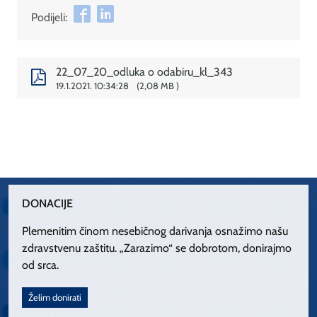
Podijeli:
22_07_20_odluka o odabiru_kl_343
19.1.2021. 10:34:28
2,08 MB
DONACIJE
Plemenitim činom nesebičnog darivanja osnažimo našu
zdravstvenu zaštitu. „Zarazimo“ se dobrotom, donirajmo
od srca.
Želim donirati