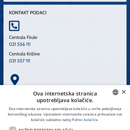
KONTAKT PODACI
Centrala Firule
021 556 111
Centrala Križine
021 557 111
×
Spinčićeva 1, 21000 Split
Ova internetska stranica
Hrvatska
upotrebljava kolačiće.
CROATIAN
Ova internetska stranica upotrebljava kolačiće u svrhe poboljšanja
korisničkog iskustva. Uporabom internetske stranice prihvaćate sve
ENGLISH
kolačiće sukladno našoj
Politici kolačića.
office@kbsplit.hr