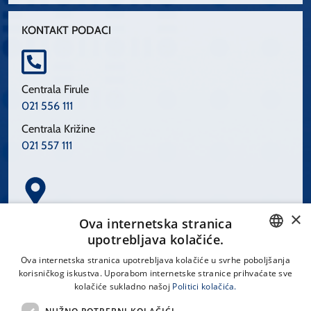
KONTAKT PODACI
Centrala Firule
021 556 111
Centrala Križine
021 557 111
×
Spinčićeva 1, 21000 Split
Ova internetska stranica
Hrvatska
upotrebljava kolačiće.
CROATIAN
Ova internetska stranica upotrebljava kolačiće u svrhe poboljšanja
korisničkog iskustva. Uporabom internetske stranice prihvaćate sve
ENGLISH
kolačiće sukladno našoj
Politici kolačića.
office@kbsplit.hr