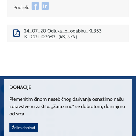
Podijeli:
24_07_20 Odluka_o_odabiru_KL353
19.1.2021. 10:30:53
169,16 KB
DONACIJE
Plemenitim činom nesebičnog darivanja osnažimo našu
zdravstvenu zaštitu. „Zarazimo“ se dobrotom, donirajmo
od srca.
Želim donirati