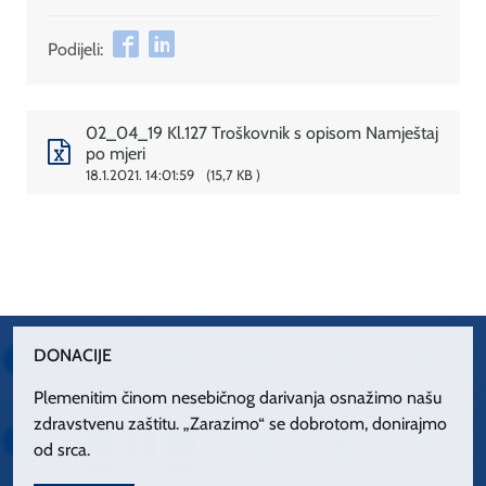
Podijeli:
02_04_19 Kl.127 Troškovnik s opisom Namještaj
po mjeri
18.1.2021. 14:01:59
15,7 KB
DONACIJE
Plemenitim činom nesebičnog darivanja osnažimo našu
zdravstvenu zaštitu. „Zarazimo“ se dobrotom, donirajmo
od srca.