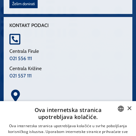
Želim donirati
KONTAKT PODACI
Centrala Firule
021 556 111
Centrala Križine
021 557 111
×
Spinčićeva 1, 21000 Split
Ova internetska stranica
Hrvatska
upotrebljava kolačiće.
CROATIAN
Ova internetska stranica upotrebljava kolačiće u svrhe poboljšanja
korisničkog iskustva. Uporabom internetske stranice prihvaćate sve
ENGLISH