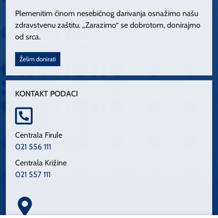
Plemenitim činom nesebičnog darivanja osnažimo našu
zdravstvenu zaštitu. „Zarazimo“ se dobrotom, donirajmo
od srca.
Želim donirati
KONTAKT PODACI
Centrala Firule
021 556 111
Centrala Križine
021 557 111