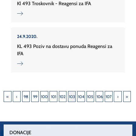
Kl 493 Troskovnik - Reagensi za IFA
24.9.2020.
KL 493 Poziv na dostavu ponuda Reagensi za
IFA
98
99
100
101
102
103
104
105
106
107
DONACIJE