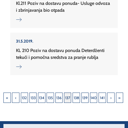
Kl.211 Poziv na dostavu ponuda- Usluge odvoza
i zbrinjavanja bio otpada
31.5.2019.
KL 210 Poziv na dostavu ponuda Deterdženti
tekući i pomočna sredstva za pranje rublja
132
133
134
135
136
137
138
139
140
141