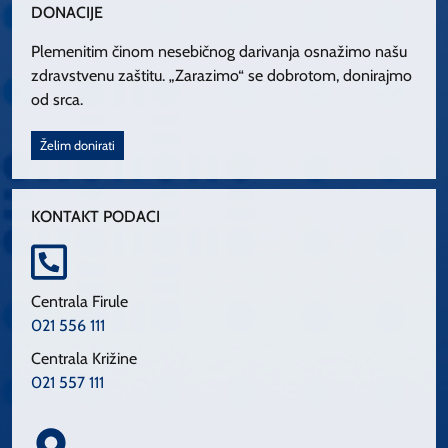
DONACIJE
Plemenitim činom nesebičnog darivanja osnažimo našu
zdravstvenu zaštitu. „Zarazimo“ se dobrotom, donirajmo
od srca.
Želim donirati
KONTAKT PODACI
Centrala Firule
021 556 111
Centrala Križine
021 557 111