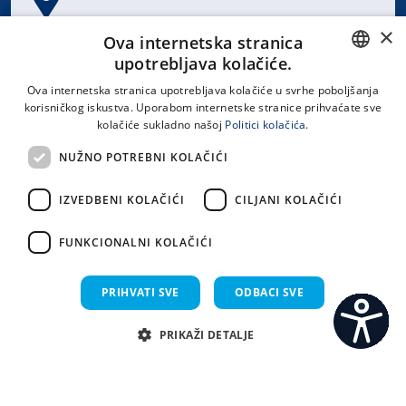
×
Spinčićeva 1, 21000 Split
Ova internetska stranica
Hrvatska
upotrebljava kolačiće.
CROATIAN
Ova internetska stranica upotrebljava kolačiće u svrhe poboljšanja
korisničkog iskustva. Uporabom internetske stranice prihvaćate sve
ENGLISH
kolačiće sukladno našoj
Politici kolačića.
office@kbsplit.hr
NUŽNO POTREBNI KOLAČIĆI
LINKOVI
IZVEDBENI KOLAČIĆI
CILJANI KOLAČIĆI
Uvjeti korištenja
FUNKCIONALNI KOLAČIĆI
Izjava o pristupačnosti
PRIHVATI SVE
ODBACI SVE
PRIKAŽI DETALJE
C
S
Sva prava pridržana KBC Split 2026.
Implementacija i dizajn:
Sistemi.hr