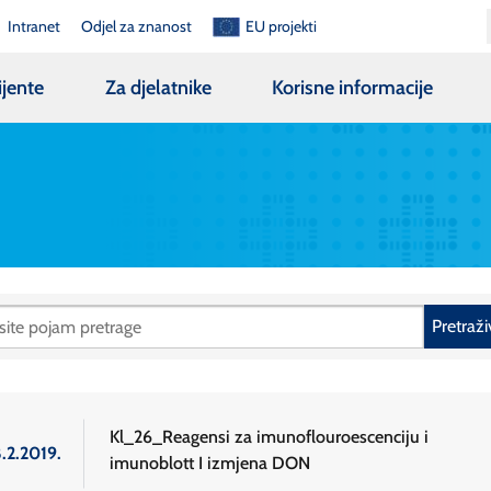
Intranet
Odjel za znanost
EU projekti
ijente
Za djelatnike
Korisne informacije
Pretraži
Kl_26_Reagensi za imunoflouroescenciju i
.2.2019.
imunoblott I izmjena DON