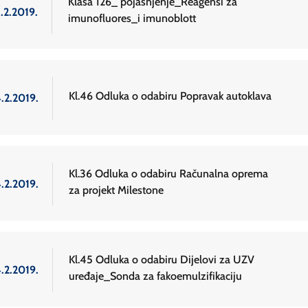
Klasa 126_ pojasnjenje_Reagensi za
.2.2019.
imunofluores_i imunoblott
Kl.46 Odluka o odabiru Popravak autoklava
.2.2019.
Kl.36 Odluka o odabiru Računalna oprema
.2.2019.
za projekt Milestone
Kl.45 Odluka o odabiru Dijelovi za UZV
.2.2019.
uređaje_Sonda za fakoemulzifikaciju