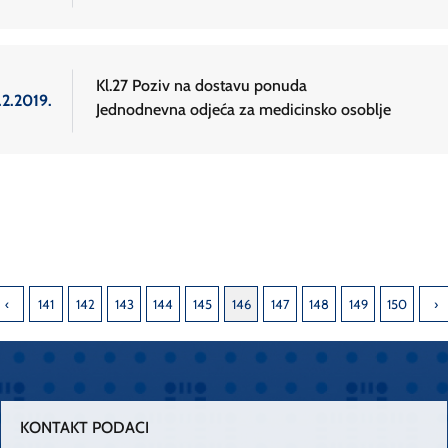
Kl.27 Poziv na dostavu ponuda
.2.2019.
Jednodnevna odjeća za medicinsko osoblje
141
142
143
144
145
146
147
148
149
150
KONTAKT PODACI