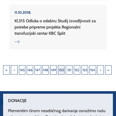
11.10.2018.
Kl.315 Odluka o odabiru Studij izvodljivosti za
potrebe pripreme projekta Regionalni
transfuzijski centar KBC Split
145
146
147
148
149
150
151
152
153
154
DONACIJE
Plemenitim činom nesebičnog darivanja osnažimo našu