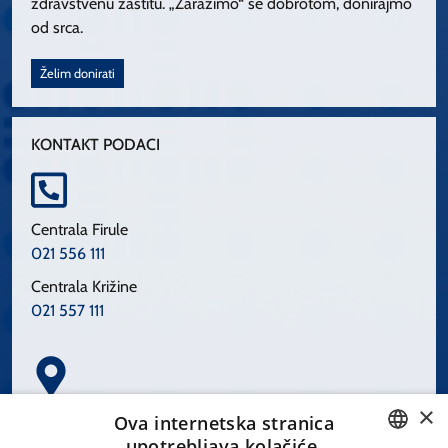
zdravstvenu zaštitu. „Zarazimo“ se dobrotom, donirajmo
od srca.
Želim donirati
KONTAKT PODACI
Centrala Firule
021 556 111
Centrala Križine
021 557 111
×
Spinčićeva 1, 21000 Split
Ova internetska stranica
Hrvatska
upotrebljava kolačiće.