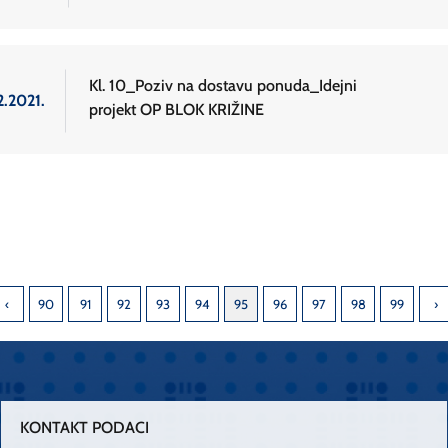
Kl. 10_Poziv na dostavu ponuda_Idejni
2.2021.
projekt OP BLOK KRIŽINE
90
91
92
93
94
95
96
97
98
99
KONTAKT PODACI