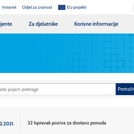
Intranet
Odjel za znanost
EU projekti
ijente
Za djelatnike
Korisne informacije
Pretraži
32 Ispravak poziva za dostavu ponuda
2.2021.