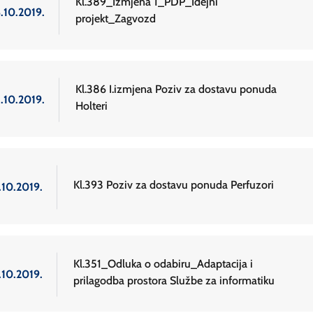
Kl.389_Izmjena 1_PDP_Idejni
6.10.2019.
projekt_Zagvozd
Kl.386 I.izmjena Poziv za dostavu ponuda
5.10.2019.
Holteri
Kl.393 Poziv za dostavu ponuda Perfuzori
.10.2019.
Kl.351_Odluka o odabiru_Adaptacija i
.10.2019.
prilagodba prostora Službe za informatiku