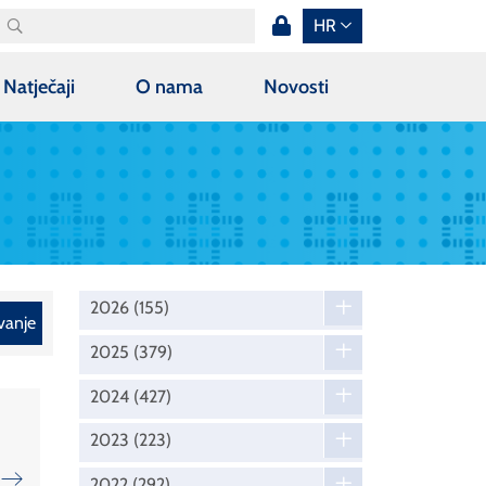
HR
Natječaji
O nama
Novosti
2026
(155)
vanje
2025
(379)
2024
(427)
2023
(223)
2022
(292)