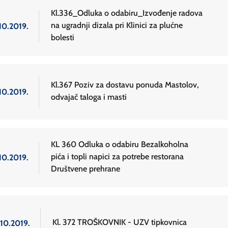
Kl.336_Odluka o odabiru_Izvođenje radova
na ugradnji dizala pri Klinici za plućne
10.2019.
bolesti
Kl.367 Poziv za dostavu ponuda Mastolov,
10.2019.
odvajač taloga i masti
KL 360 Odluka o odabiru Bezalkoholna
pića i topli napici za potrebe restorana
10.2019.
Društvene prehrane
Kl. 372 TROŠKOVNIK - UZV tipkovnica
.10.2019.