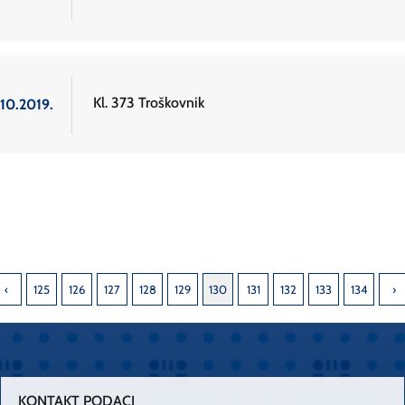
Kl. 373 Troškovnik
.10.2019.
125
126
127
128
129
130
131
132
133
134
KONTAKT PODACI