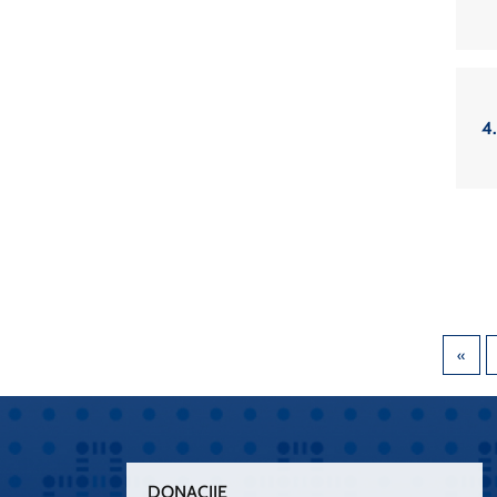
4
DONACIJE