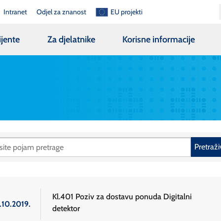
Intranet
Odjel za znanost
EU projekti
ijente
Za djelatnike
Korisne informacije
Pretraži
Kl.401 Poziv za dostavu ponuda Digitalni
.10.2019.
detektor