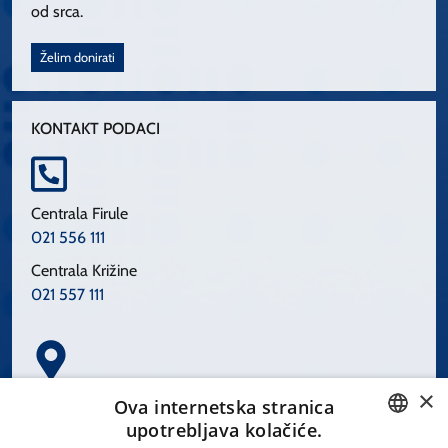
od srca.
Želim donirati
KONTAKT PODACI
Centrala Firule
021 556 111
Centrala Križine
021 557 111
×
Spinčićeva 1, 21000 Split
Ova internetska stranica
Hrvatska
upotrebljava kolačiće.