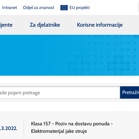
Intranet
Odjel za znanost
EU projekti
ijente
Za djelatnike
Korisne informacije
Pretraži
Klasa 157 - Poziv na dostavu ponuda -
.3.2022.
Elektromaterijal jake struje