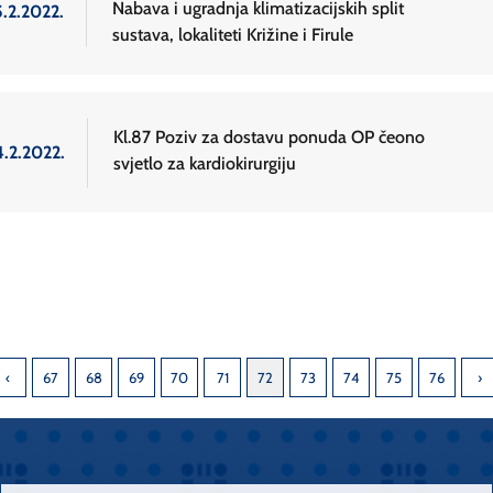
Nabava i ugradnja klimatizacijskih split
5.2.2022.
sustava, lokaliteti Križine i Firule
Kl.87 Poziv za dostavu ponuda OP čeono
4.2.2022.
svjetlo za kardiokirurgiju
67
68
69
70
71
72
73
74
75
76