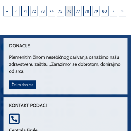
71
72
73
74
75
76
77
78
79
80
DONACIJE
Plemenitim činom nesebičnog darivanja osnažimo našu
zdravstvenu zaštitu. „Zarazimo“ se dobrotom, donirajmo
od srca.
Želim donirati
KONTAKT PODACI
Centrala Firule