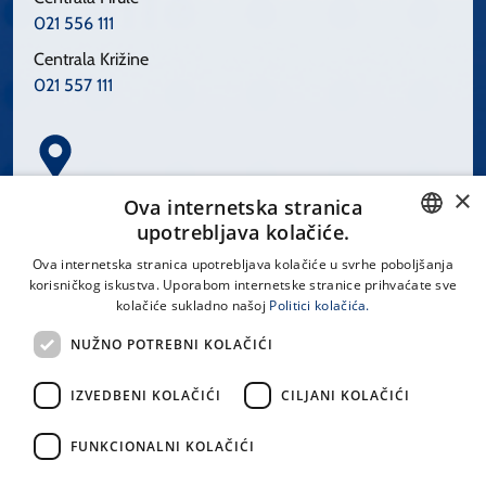
021 556 111
Centrala Križine
021 557 111
×
Spinčićeva 1, 21000 Split
Ova internetska stranica
Hrvatska
upotrebljava kolačiće.
CROATIAN
Ova internetska stranica upotrebljava kolačiće u svrhe poboljšanja
korisničkog iskustva. Uporabom internetske stranice prihvaćate sve
ENGLISH
kolačiće sukladno našoj
Politici kolačića.
office@kbsplit.hr
NUŽNO POTREBNI KOLAČIĆI
LINKOVI
IZVEDBENI KOLAČIĆI
CILJANI KOLAČIĆI
Uvjeti korištenja
FUNKCIONALNI KOLAČIĆI
Izjava o pristupačnosti