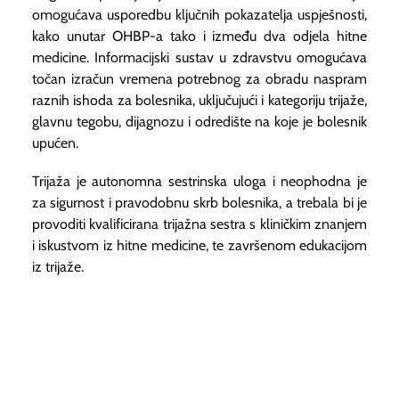
omogućava usporedbu ključnih pokazatelja uspješnosti,
kako unutar OHBP-a tako i između dva odjela hitne
medicine. Informacijski sustav u zdravstvu omogućava
točan izračun vremena potrebnog za obradu naspram
raznih ishoda za bolesnika, uključujući i kategoriju trijaže,
glavnu tegobu, dijagnozu i odredište na koje je bolesnik
upućen.
Trijaža je autonomna sestrinska uloga i neophodna je
za sigurnost i pravodobnu skrb bolesnika, a trebala bi je
provoditi kvalificirana trijažna sestra s kliničkim znanjem
i iskustvom iz hitne medicine, te završenom edukacijom
iz trijaže.