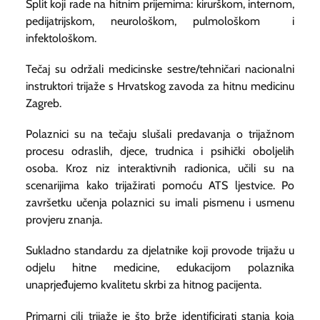
Split koji rade na hitnim prijemima: kirurškom, internom,
pedijatrijskom, neurološkom, pulmološkom i
infektološkom.
Tečaj su održali medicinske sestre/tehničari nacionalni
instruktori trijaže s Hrvatskog zavoda za hitnu medicinu
Zagreb.
Polaznici su na tečaju slušali predavanja o trijažnom
procesu odraslih, djece, trudnica i psihički oboljelih
osoba. Kroz niz interaktivnih radionica, učili su na
scenarijima kako trijažirati pomoću ATS ljestvice. Po
završetku učenja polaznici su imali pismenu i usmenu
provjeru znanja.
Sukladno standardu za djelatnike koji provode trijažu u
odjelu hitne medicine, edukacijom polaznika
unaprjeđujemo kvalitetu skrbi za hitnog pacijenta.
Primarni cilj trijaže je što brže identificirati stanja koja