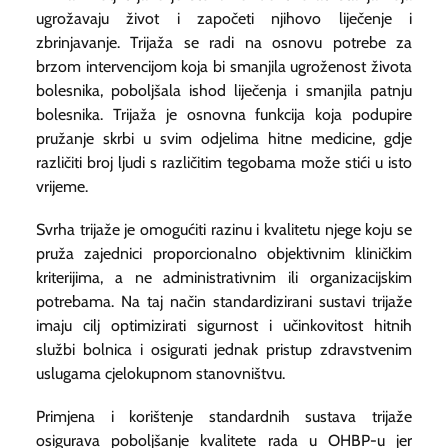
ugrožavaju život i započeti njihovo liječenje i
zbrinjavanje. Trijaža se radi na osnovu potrebe za
brzom intervencijom koja bi smanjila ugroženost života
bolesnika, poboljšala ishod liječenja i smanjila patnju
bolesnika. Trijaža je osnovna funkcija koja podupire
pružanje skrbi u svim odjelima hitne medicine, gdje
različiti broj ljudi s različitim tegobama može stići u isto
vrijeme.
Svrha trijaže je omogućiti razinu i kvalitetu njege koju se
pruža zajednici proporcionalno objektivnim kliničkim
kriterijima, a ne administrativnim ili organizacijskim
potrebama. Na taj način standardizirani sustavi trijaže
imaju cilj optimizirati sigurnost i učinkovitost hitnih
službi bolnica i osigurati jednak pristup zdravstvenim
uslugama cjelokupnom stanovništvu.
Primjena i korištenje standardnih sustava trijaže
osigurava poboljšanje kvalitete rada u OHBP-u jer