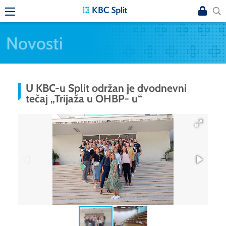
Novosti
U KBC-u Split održan je dvodnevni
tečaj „Trijaža u OHBP- u“