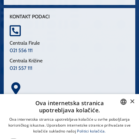
KONTAKT PODACI
Centrala Firule
021 556 111
Centrala Križine
021 557 111
×
Spinčićeva 1, 21000 Split
Ova internetska stranica
Hrvatska
upotrebljava kolačiće.
CROATIAN
Ova internetska stranica upotrebljava kolačiće u svrhe poboljšanja
korisničkog iskustva. Uporabom internetske stranice prihvaćate sve
ENGLISH
kolačiće sukladno našoj
Politici kolačića.
office@kbsplit.hr