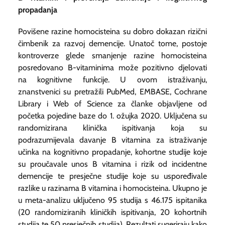
propadanja
Povišene razine homocisteina su dobro dokazan rizični
čimbenik za razvoj demencije. Unatoč tome, postoje
kontroverze glede smanjenje razine homocisteina
posredovano B-vitaminima može pozitivno djelovati
na kognitivne funkcije. U ovom istraživanju,
znanstvenici su pretražili PubMed, EMBASE, Cochrane
Library i Web of Science za članke objavljene od
početka pojedine baze do 1. ožujka 2020. Uključena su
randomizirana klinička ispitivanja koja su
podrazumijevala davanje B vitamina za istraživanje
učinka na kognitivno propadanje, kohortne studije koje
su proučavale unos B vitamina i rizik od incidentne
demencije te presječne studije koje su uspoređivale
razlike u razinama B vitamina i homocisteina. Ukupno je
u meta-analizu uključeno 95 studija s 46.175 ispitanika
(20 randomiziranih kliničkih ispitivanja, 20 kohortnih
studija te 50 presječnih studija). Rezultati sugeriraju kako