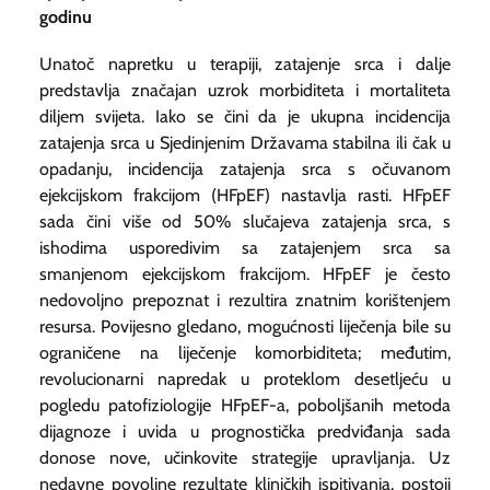
godinu
Unatoč napretku u terapiji, zatajenje srca i dalje
predstavlja značajan uzrok morbiditeta i mortaliteta
diljem svijeta. Iako se čini da je ukupna incidencija
zatajenja srca u Sjedinjenim Državama stabilna ili čak u
opadanju, incidencija zatajenja srca s očuvanom
ejekcijskom frakcijom (HFpEF) nastavlja rasti. HFpEF
sada čini više od 50% slučajeva zatajenja srca, s
ishodima usporedivim sa zatajenjem srca sa
smanjenom ejekcijskom frakcijom. HFpEF je često
nedovoljno prepoznat i rezultira znatnim korištenjem
resursa. Povijesno gledano, mogućnosti liječenja bile su
ograničene na liječenje komorbiditeta; međutim,
revolucionarni napredak u proteklom desetljeću u
pogledu patofiziologije HFpEF-a, poboljšanih metoda
dijagnoze i uvida u prognostička predviđanja sada
donose nove, učinkovite strategije upravljanja. Uz
nedavne povoljne rezultate kliničkih ispitivanja, postoji