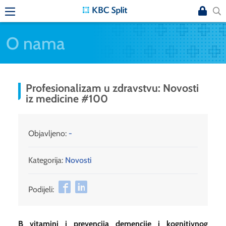
O nama
Profesionalizam u zdravstvu: Novosti
iz medicine #100
Objavljeno:
-
Kategorija:
Novosti
Podijeli:
B vitamini i prevencija demencije i kognitivnog