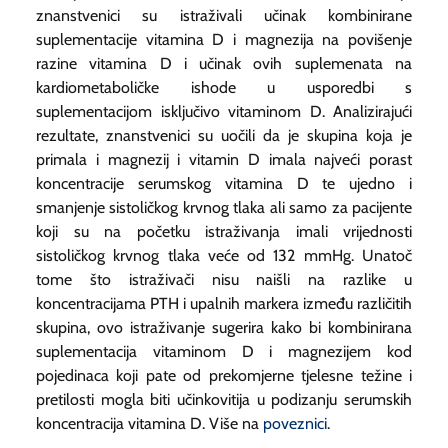
znanstvenici su istraživali učinak kombinirane
suplementacije vitamina D i magnezija na povišenje
razine vitamina D i učinak ovih suplemenata na
kardiometaboličke ishode u usporedbi s
suplementacijom isključivo vitaminom D. Analizirajući
rezultate, znanstvenici su uočili da je skupina koja je
primala i magnezij i vitamin D imala najveći porast
koncentracije serumskog vitamina D te ujedno i
smanjenje sistoličkog krvnog tlaka ali samo za pacijente
koji su na početku istraživanja imali vrijednosti
sistoličkog krvnog tlaka veće od 132 mmHg. Unatoč
tome što istraživači nisu naišli na razlike u
koncentracijama PTH i upalnih markera između različitih
skupina, ovo istraživanje sugerira kako bi kombinirana
suplementacija vitaminom D i magnezijem kod
pojedinaca koji pate od prekomjerne tjelesne težine i
pretilosti mogla biti učinkovitija u podizanju serumskih
koncentracija vitamina D. Više na
poveznici
.