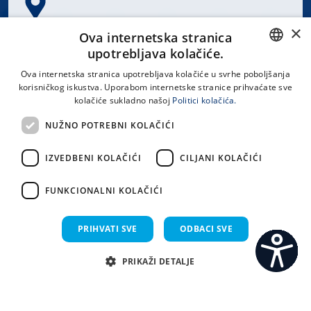
×
Spinčićeva 1, 21000 Split
Ova internetska stranica
Hrvatska
upotrebljava kolačiće.
CROATIAN
Ova internetska stranica upotrebljava kolačiće u svrhe poboljšanja
korisničkog iskustva. Uporabom internetske stranice prihvaćate sve
ENGLISH
kolačiće sukladno našoj
Politici kolačića.
office@kbsplit.hr
NUŽNO POTREBNI KOLAČIĆI
LINKOVI
IZVEDBENI KOLAČIĆI
CILJANI KOLAČIĆI
Uvjeti korištenja
FUNKCIONALNI KOLAČIĆI
Izjava o pristupačnosti
PRIHVATI SVE
ODBACI SVE
PRIKAŽI DETALJE
C
S
Sva prava pridržana KBC Split 2026.
Implementacija i dizajn:
Sistemi.hr