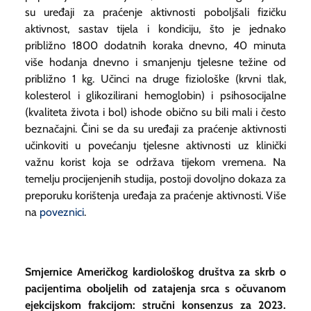
su uređaji za praćenje aktivnosti poboljšali fizičku
aktivnost, sastav tijela i kondiciju, što je jednako
približno 1800 dodatnih koraka dnevno, 40 minuta
više hodanja dnevno i smanjenju tjelesne težine od
približno 1 kg. Učinci na druge fiziološke (krvni tlak,
kolesterol i glikozilirani hemoglobin) i psihosocijalne
(kvaliteta života i bol) ishode obično su bili mali i često
beznačajni. Čini se da su uređaji za praćenje aktivnosti
učinkoviti u povećanju tjelesne aktivnosti uz klinički
važnu korist koja se održava tijekom vremena. Na
temelju procijenjenih studija, postoji dovoljno dokaza za
preporuku korištenja uređaja za praćenje aktivnosti. Više
na
poveznici
.
Smjernice Američkog kardiološkog društva za skrb o
pacijentima oboljelih od zatajenja srca s očuvanom
ejekcijskom frakcijom: stručni konsenzus za 2023.