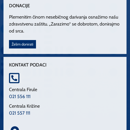
DONACIJE
Plemenitim činom nesebičnog darivanja osnažimo našu
zdravstvenu zaštitu. „Zarazimo“ se dobrotom, donirajmo
od srca.
Želim donirati
KONTAKT PODACI
Centrala Firule
021 556 111
Centrala Križine
021 557 111