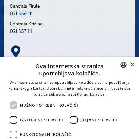
Centrala Firule
021 556 111
Centrala Križine
021 557 111
×
Spinčićeva 1, 21000 Split
Ova internetska stranica
Hrvatska
upotrebljava kolačiće.
CROATIAN
Ova internetska stranica upotrebljava kolačiće u svrhe poboljšanja
korisničkog iskustva. Uporabom internetske stranice prihvaćate sve
ENGLISH
kolačiće sukladno našoj
Politici kolačića.
office@kbsplit.hr
NUŽNO POTREBNI KOLAČIĆI
LINKOVI
IZVEDBENI KOLAČIĆI
CILJANI KOLAČIĆI
Uvjeti korištenja
FUNKCIONALNI KOLAČIĆI