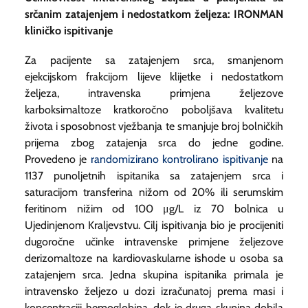
srčanim zatajenjem i nedostatkom željeza: IRONMAN
kliničko ispitivanje
Za pacijente sa zatajenjem srca, smanjenom
ejekcijskom frakcijom lijeve klijetke i nedostatkom
željeza, intravenska primjena željezove
karboksimaltoze kratkoročno poboljšava kvalitetu
života i sposobnost vježbanja te smanjuje broj bolničkih
prijema zbog zatajenja srca do jedne godine.
Provedeno je
randomizirano kontrolirano ispitivanje
na
1137 punoljetnih ispitanika sa zatajenjem srca i
saturacijom transferina nižom od 20% ili serumskim
feritinom nižim od 100 μg/L iz 70 bolnica u
Ujedinjenom Kraljevstvu. Cilj ispitivanja bio je procijeniti
dugoročne učinke intravenske primjene željezove
derizomaltoze na kardiovaskularne ishode u osoba sa
zatajenjem srca. Jedna skupina ispitanika primala je
intravensko željezo u dozi izračunatoj prema masi i
koncentraciji hemoglobina, dok je druga skupina dobila