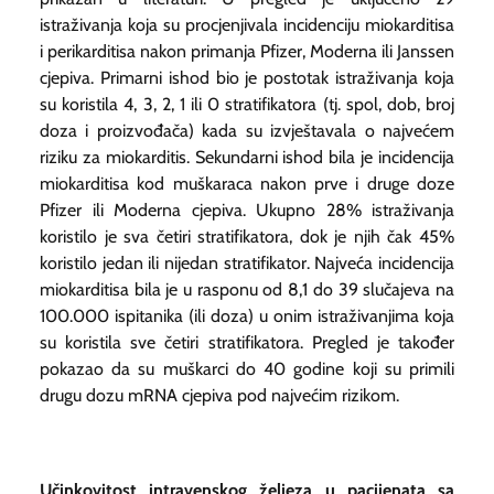
istraživanja koja su procjenjivala incidenciju miokarditisa
i perikarditisa nakon primanja Pfizer, Moderna ili Janssen
cjepiva. Primarni ishod bio je postotak istraživanja koja
su koristila 4, 3, 2, 1 ili 0 stratifikatora (tj. spol, dob, broj
doza i proizvođača) kada su izvještavala o najvećem
riziku za miokarditis. Sekundarni ishod bila je incidencija
miokarditisa kod muškaraca nakon prve i druge doze
Pfizer ili Moderna cjepiva. Ukupno 28% istraživanja
koristilo je sva četiri stratifikatora, dok je njih čak 45%
koristilo jedan ili nijedan stratifikator. Najveća incidencija
miokarditisa bila je u rasponu od 8,1 do 39 slučajeva na
100.000 ispitanika (ili doza) u onim istraživanjima koja
su koristila sve četiri stratifikatora. Pregled je također
pokazao da su muškarci do 40 godine koji su primili
drugu dozu mRNA cjepiva pod najvećim rizikom.
Učinkovitost intravenskog željeza u pacijenata sa