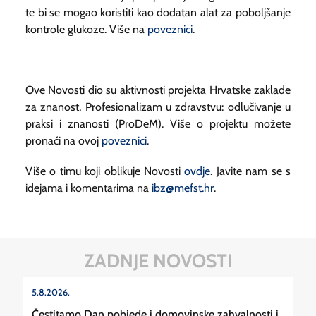
te bi se mogao koristiti kao dodatan alat za poboljšanje
kontrole glukoze. Više na
poveznici
.
Ove Novosti dio su aktivnosti projekta Hrvatske zaklade
za znanost, Profesionalizam u zdravstvu: odlučivanje u
praksi i znanosti (ProDeM). Više o projektu možete
pronaći na ovoj
poveznici
.
Više o timu koji oblikuje Novosti
ovdje
. Javite nam se s
idejama i komentarima na
ibz@mefst.hr
.
ZADNJE NOVOSTI
5.8.2026.
Čestitamo Dan pobjede i domovinske zahvalnosti i