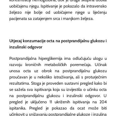
uobičajenu njegu. Ispitivanje je pokazalo da intravensko
željezo nije bolje od uobičajene njege u liječenju
pacijenata sa zatajenjem srca i manjkom željeza.
Utjecaj konzumacije octa na postprandijalnu glukozu i
inzulinski odgovor
Postprandijalna hiperglikemija ima odlučujuću ulogu u
razvoju kroničnih metaboličkih poremećaja. Učinak
unosa octa uz obrok na postprandijalnu glukozu
proučavan je u nekoliko istraživanja, ali s proturječnim
rezultatima. Stoga je proveden sustavni pregled kako bi
se sažela sva ispitivanja koja su izvijestila o učinku octa
na postprandijalnu glukozu i inzulinski odgovor. U
pregled je uključeno 11 ukriženih ispitivanja na 204
ispitanika. Pregled je pokazao da ocat može biti
učinkovit u snižavanju postprandijalne glukoze i inzulina