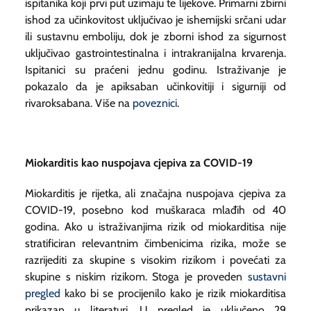
ispitanika koji prvi put uzimaju te lijekove. Primarni zbirni
ishod za učinkovitost uključivao je ishemijski srčani udar
ili sustavnu emboliju, dok je zborni ishod za sigurnost
uključivao gastrointestinalna i intrakranijalna krvarenja.
Ispitanici su praćeni jednu godinu. Istraživanje je
pokazalo da je apiksaban učinkovitiji i sigurniji od
rivaroksabana. Više na
poveznici
.
Miokarditis kao nuspojava cjepiva za COVID-19
Miokarditis je rijetka, ali značajna nuspojava cjepiva za
COVID-19, posebno kod muškaraca mlađih od 40
godina. Ako u istraživanjima rizik od miokarditisa nije
stratificiran relevantnim čimbenicima rizika, može se
razrijediti za skupine s visokim rizikom i povećati za
skupine s niskim rizikom. Stoga je proveden
sustavni
pregled
kako bi se procijenilo kako je rizik miokarditisa
prikazan u literaturi. U pregled je uključeno 29