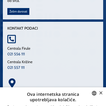
od srca.
Želim donirati
KONTAKT PODACI
Centrala Firule
021 556 111
Centrala Križine
021 557 111
×
Spinčićeva 1, 21000 Split
Ova internetska stranica
Hrvatska
upotrebljava kolačiće.
CROATIAN